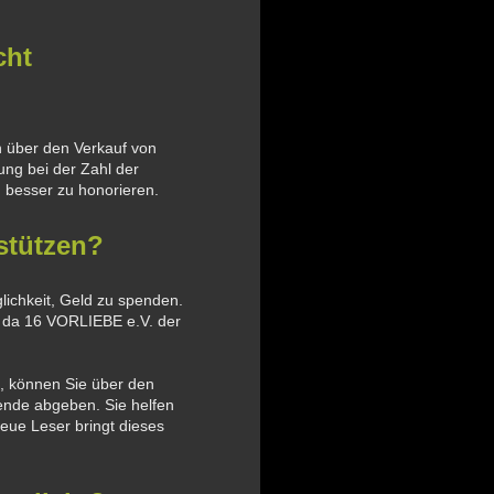
cht
 über den Verkauf von
ung bei der Zahl der
n besser zu honorieren.
stützen?
lichkeit, Geld zu spenden.
g, da 16 VORLIEBE e.V. der
t, können Sie über den
ende abgeben. Sie helfen
eue Leser bringt dieses