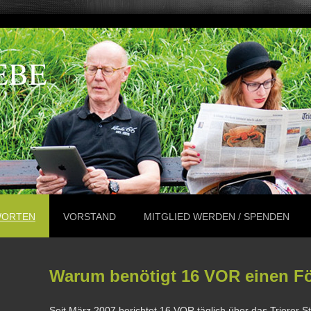
EBE
WORTEN
VORSTAND
MITGLIED WERDEN / SPENDEN
Warum benötigt 16 VOR einen Fö
Seit März 2007 berichtet 16 VOR täglich über das Trierer 